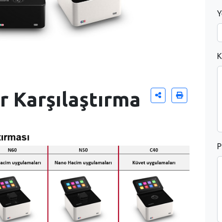
Y
K
 Karşılaştırma
P