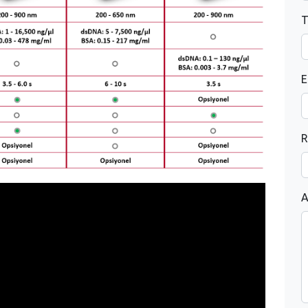
T
E
R
A