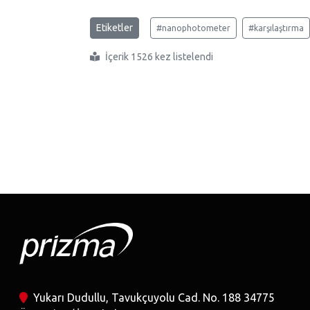
Etiketler
#nanophotometer
#karşılaştırma
İçerik 1526 kez listelendi
Yukarı Dudullu, Tavukçuyolu Cad. No. 188 34775