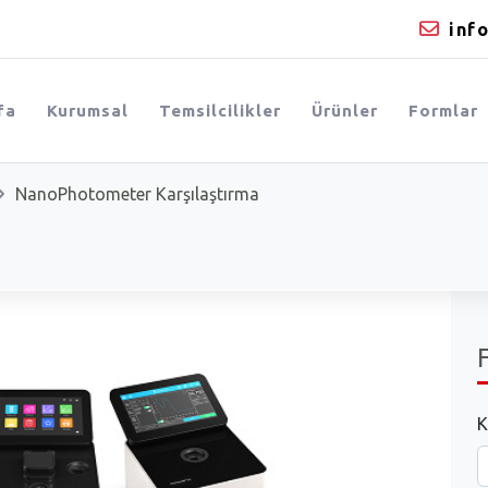
inf
fa
Kurumsal
Temsilcilikler
Ürünler
Formlar
NanoPhotometer Karşılaştırma
K