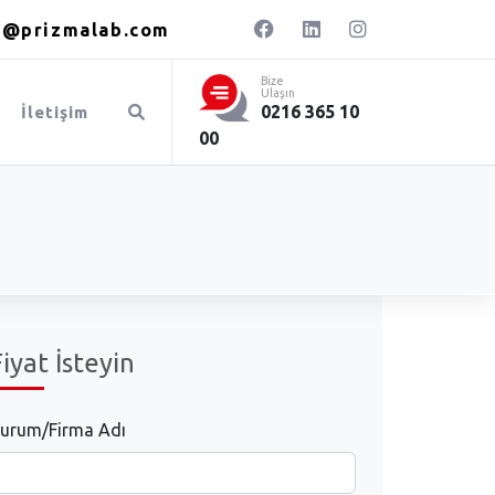
o@prizmalab.com
Bize
Ulaşın
0216 365 10
Ara
İletişim
00
Fiyat İsteyin
urum/Firma Adı