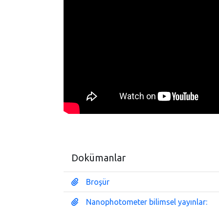
Dokümanlar
Broşür
Nanophotometer bilimsel yayınlar: