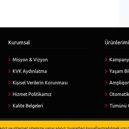
Kurumsal
Ürünlerim
Misyon & Vizyon
Kampanya
KVK Aydınlatma
Yaşam Bil
Kişisel Verilerin Korunması
Ampliqon
Hizmet Politikamız
Otomatik
Kalite Belgeleri
Tümünü 
niz ve internet sitemize yapacağınız ziyaretleri kişiselleştirebilmek için