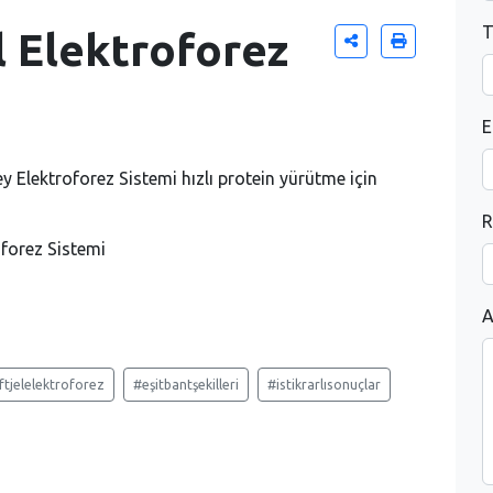
T
l Elektroforez
E
 Elektroforez Sistemi hızlı protein yürütme için
R
oforez Sistemi
A
ftjelelektroforez
#eşitbantşekilleri
#istikrarlısonuçlar