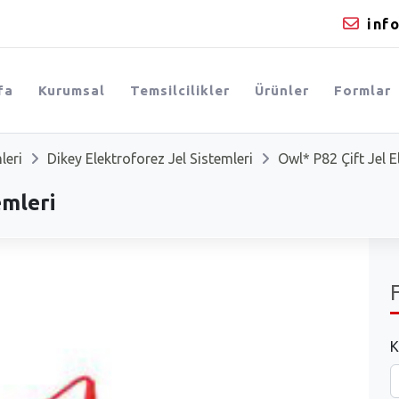
inf
fa
Kurumsal
Temsilcilikler
Ürünler
Formlar
leri
Dikey Elektroforez Jel Sistemleri
Owl* P82 Çift Jel E
emleri
K