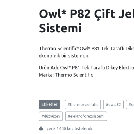
Owl* P82 Çift Je
Sistemi
Thermo Scientific*Owl* P81 Tek Taraflı Dikey
ekonomik bir sistemdir.
Ürün Adı: Owl* P81 Tek Taraflı Dikey Elektr
Marka: Thermo Scientific
Etiketler
#thermoscientific
#owlp82
#çi
#düzyüzey
#elektroforezsistemi
İçerik 1446 kez listelendi