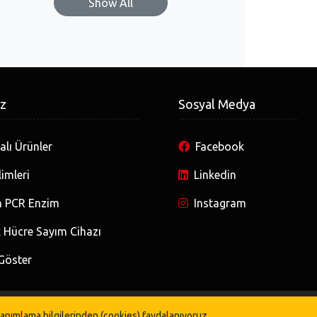
Show All
iz
Sosyal Medya
lı Ürünler
Facebook
imleri
Linkedin
 PCR Enzim
Instagram
 Hücre Sayım Cihazı
Göster
©
Prizma Laboratuar Ürünleri San. ve Tic. Ltd. Şti.
 tanımlama bilgilerinden (cookies) faydalanıyoruz.