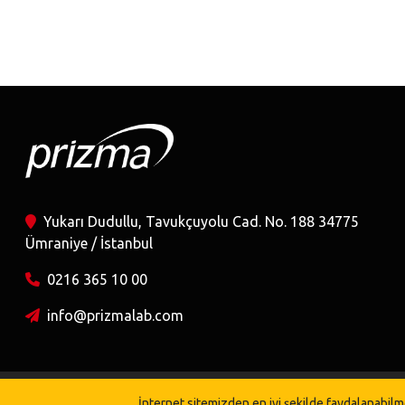
Yukarı Dudullu, Tavukçuyolu Cad. No. 188 34775
Ümraniye / İstanbul
0216 365 10 00
info@prizmalab.com
Ana Sayfa
Gizlilik Politikası
İletişim
İnternet sitemizden en iyi şekilde faydalanabilme