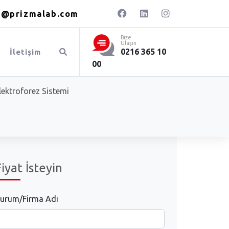
o@prizmalab.com
Bize
Ulaşın
0216 365 10
Ara
İletişim
00
lektroforez Sistemi
Fiyat İsteyin
urum/Firma Adı