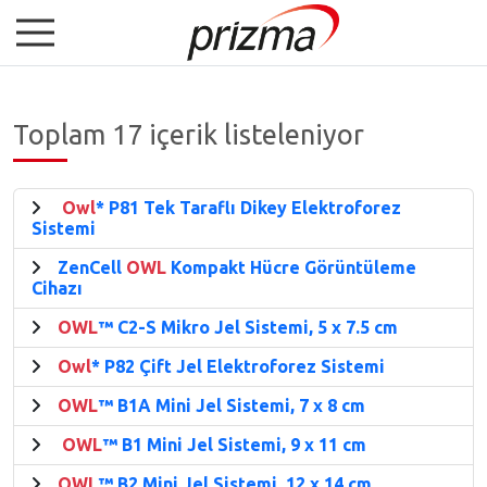
Toplam 17 içerik listeleniyor
Owl
* P81 Tek Taraflı Dikey Elektroforez
Sistemi
ZenCell
OWL
Kompakt Hücre Görüntüleme
Cihazı
OWL
™ C2-S Mikro Jel Sistemi, 5 x 7.5 cm
Owl
* P82 Çift Jel Elektroforez Sistemi
OWL
™ B1A Mini Jel Sistemi, 7 x 8 cm
OWL
™ B1 Mini Jel Sistemi, 9 x 11 cm
OWL
™ B2 Mini Jel Sistemi, 12 x 14 cm