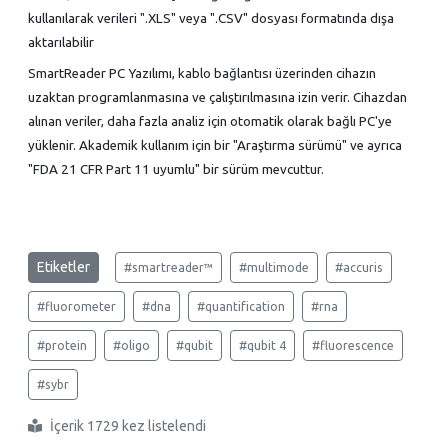
kullanılarak verileri ".XLS" veya ".CSV" dosyası formatında dışa
aktarılabilir
SmartReader PC Yazılımı, kablo bağlantısı üzerinden cihazın
uzaktan programlanmasına ve çalıştırılmasına izin verir. Cihazdan
alınan veriler, daha fazla analiz için otomatik olarak bağlı PC'ye
yüklenir. Akademik kullanım için bir "Araştırma sürümü" ve ayrıca
"FDA 21 CFR Part 11 uyumlu" bir sürüm mevcuttur.
Etiketler
#smartreader™
#multimode
#accuris
#fluorometer
#dna
#quantification
#rna
#protein
#oligo
#qubit
#qubit 4
#fluorescence
#sybr
İçerik 1729 kez listelendi