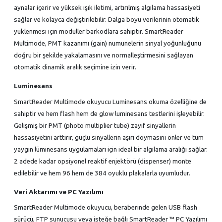
aynalar içerir ve yüksek ışık iletimi, artırılmış algılama hassasiyeti
sağlar ve kolayca değiştirilebilir. Dalga boyu verilerinin otomatik
yüklenmesi için modüller barkodlara sahiptir. SmartReader
Multimode, PMT kazanımı (gain) numunelerin sinyal yoğunluğunu
doğru bir şekilde yakalamasını ve normalleştirmesini sağlayan
otomatik dinamik aralık seçimine izin verir.
Luminesans
SmartReader Multimode okuyucu Luminesans okuma özelliğine de
sahiptir ve hem flash hem de glow luminesans testlerini işleyebilir.
Gelişmiş bir PMT (photo multiplier tube) zayıf sinyallerin
hassasiyetini arttırır, güçlü sinyallerin aşırı doymasını önler ve tüm
yaygın lüminesans uygulamaları için ideal bir algılama aralığı sağlar.
2 adede kadar opsiyonel reaktif enjektörü (dispenser) monte
edilebilir ve hem 96 hem de 384 oyuklu plakalarla uyumludur.
Veri Aktarımı ve PC Yazılımı
SmartReader Multimode okuyucu, beraberinde gelen USB flash
sürücü, FTP sunucusu veya isteğe bağlı SmartReader ™ PC Yazılımı