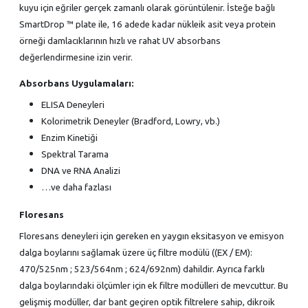
kuyu için eğriler gerçek zamanlı olarak görüntülenir. İsteğe bağlı
SmartDrop ™ plate ile, 16 adede kadar nükleik asit veya protein
örneği damlacıklarının hızlı ve rahat UV absorbans
değerlendirmesine izin verir.
Absorbans Uygulamaları:
ELISA Deneyleri
Kolorimetrik Deneyler (Bradford, Lowry, vb.)
Enzim Kinetiği
Spektral Tarama
DNA ve RNA Analizi
…ve daha fazlası
Floresans
Floresans deneyleri için gereken en yaygın eksitasyon ve emisyon
dalga boylarını sağlamak üzere üç filtre modülü ((EX / EM):
470/525nm ; 523/564nm ; 624/692nm) dahildir. Ayrıca farklı
dalga boylarındaki ölçümler için ek filtre modülleri de mevcuttur. Bu
gelişmiş modüller, dar bant geçiren optik filtrelere sahip, dikroik