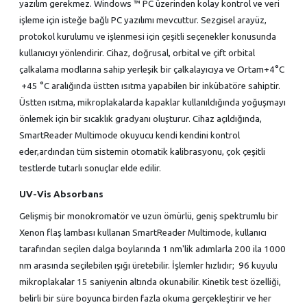
yazılım gerekmez. Windows ™ PC üzerinden kolay kontrol ve veri
işleme için isteğe bağlı PC yazılımı mevcuttur. Sezgisel arayüz,
protokol kurulumu ve işlenmesi için çeşitli seçenekler konusunda
kullanıcıyı yönlendirir. Cihaz, doğrusal, orbital ve çift orbital
çalkalama modlarına sahip yerleşik bir çalkalayıcıya ve Ortam+4°C
+45 °C aralığında üstten ısıtma yapabilen bir inkübatöre sahiptir.
Üstten ısıtma, mikroplakalarda kapaklar kullanıldığında yoğuşmayı
önlemek için bir sıcaklık gradyanı oluşturur. Cihaz açıldığında,
SmartReader Multimode okuyucu kendi kendini kontrol
eder,ardından tüm sistemin otomatik kalibrasyonu, çok çeşitli
testlerde tutarlı sonuçlar elde edilir.
UV-Vis
Absorbans
Gelişmiş bir monokromatör ve uzun ömürlü, geniş spektrumlu bir
Xenon flaş lambası kullanan SmartReader Multimode, kullanıcı
tarafından seçilen dalga boylarında 1 nm'lik adımlarla 200 ila 1000
nm arasında seçilebilen ışığı üretebilir. İşlemler hızlıdır; 96 kuyulu
mikroplakalar 15 saniyenin altında okunabilir. Kinetik test özelliği,
belirli bir süre boyunca birden fazla okuma gerçekleştirir ve her